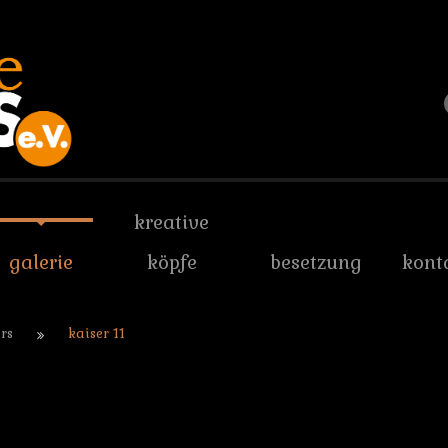
kreative
galerie
köpfe
besetzung
kont
rs
kaiser 11